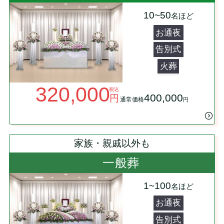
10~50
名ほど
お通夜
告別式
火葬
320,000
税込
400,000
円
通常価格
円
家族・親戚以外も
一般葬
1~100
名ほど
お通夜
告別式