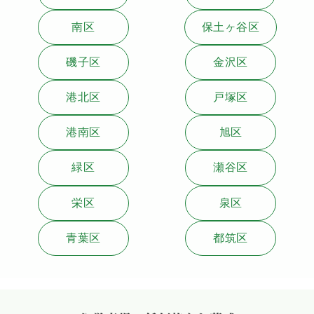
南区
保土ヶ谷区
磯子区
金沢区
港北区
戸塚区
港南区
旭区
緑区
瀬谷区
栄区
泉区
青葉区
都筑区