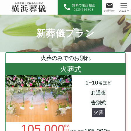
無料で電話相談
0120-616-668
お問合せ
メニュー
新葬儀プラン
火葬のみでのお別れ
火葬式
1~10
名ほど
お通夜
告別式
火葬
105,000
税込
165,000
円