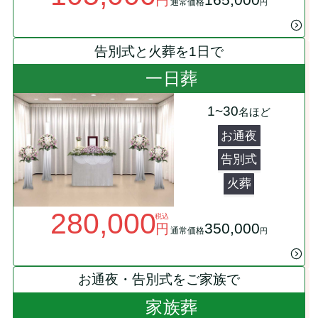
通常価格
円
告別式と火葬を1日で
一日葬
1~30
名ほど
お通夜
告別式
火葬
280,000
税込
350,000
円
通常価格
円
お通夜・告別式をご家族で
家族葬