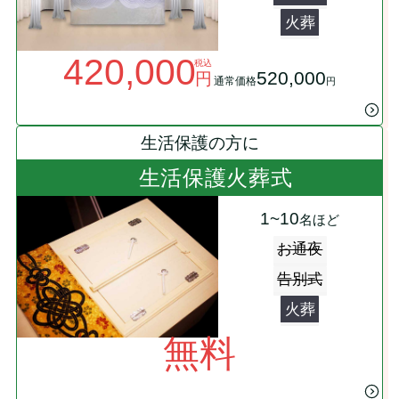
火葬
420,000
税込
520,000
円
通常価格
円
生活保護の方に
生活保護火葬式
1~10
名ほど
お通夜
告別式
火葬
無料