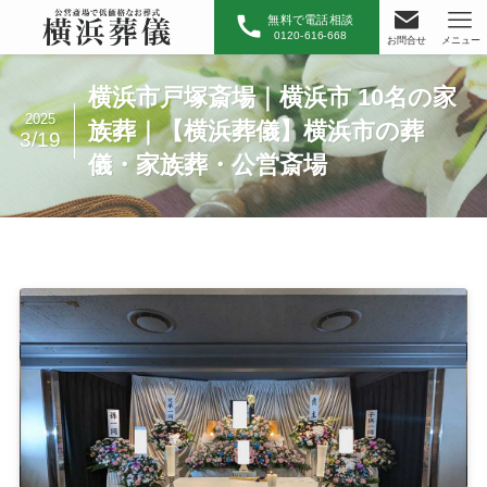
無料で電話相談
0120-616-668
お問合せ
メニュー
横浜市戸塚斎場｜横浜市 10名の家
2025
族葬｜【横浜葬儀】横浜市の葬
3/19
儀・家族葬・公営斎場