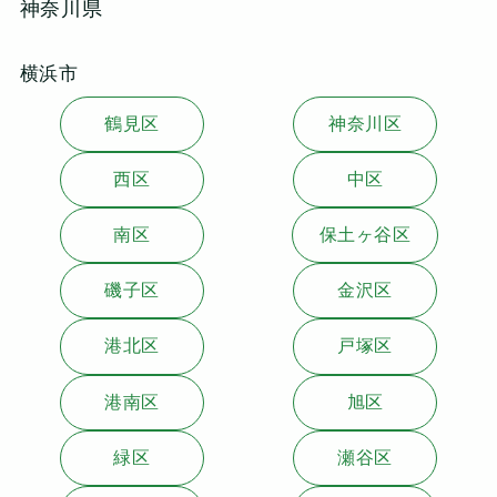
神奈川県
横浜市
鶴見区
神奈川区
西区
中区
南区
保土ヶ谷区
磯子区
金沢区
港北区
戸塚区
港南区
旭区
緑区
瀬谷区