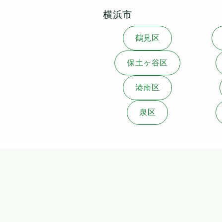
横浜市
鶴見区
保土ヶ谷区
港南区
泉区