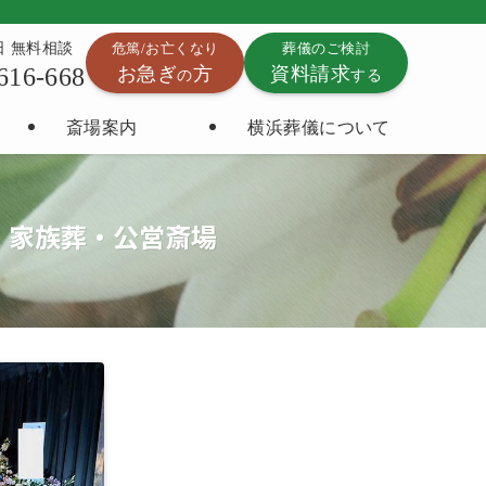
5日 無料相談
危篤/お亡くなり
葬儀のご検討
616-668
お急ぎ
方
資料請求
の
する
斎場案内
横浜葬儀について
・家族葬・公営斎場