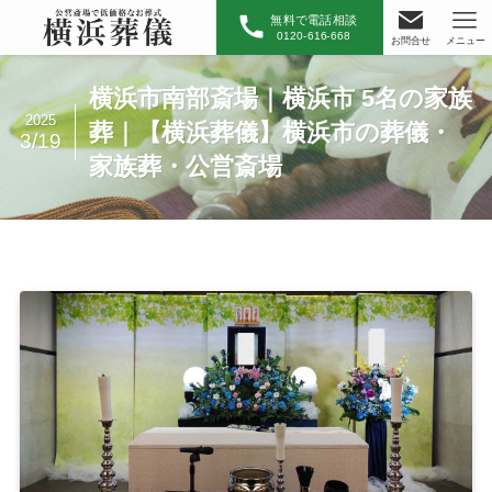
無料で電話相談
0120-616-668
お問合せ
メニュー
横浜市南部斎場｜横浜市 5名の家族
2025
葬｜【横浜葬儀】横浜市の葬儀・
3/19
家族葬・公営斎場