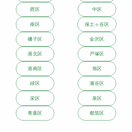
西区
中区
南区
保土ヶ谷区
磯子区
金沢区
港北区
戸塚区
港南区
旭区
緑区
瀬谷区
栄区
泉区
青葉区
都筑区