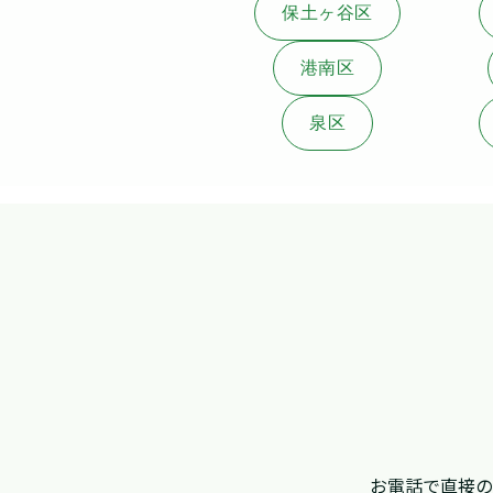
保土ヶ谷区
港南区
泉区
お電話で直接の