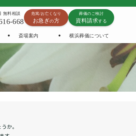
5日 無料相談
危篤/お亡くなり
葬儀のご検討
616-668
お急ぎ
方
資料請求
の
する
斎場案内
横浜葬儀について
ょうか。
ます。