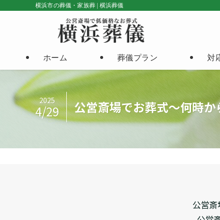
横浜市の葬儀・家族葬 | 横浜葬儀
ホーム
葬儀プラン
対
2025
公営斎場でお葬式～何時か
4/29
公営斎
公営