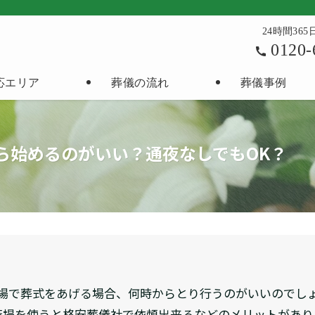
24時間36
0120-
応エリア
葬儀の流れ
葬儀事例
ら始めるのがいい？通夜なしでもOK？
場で葬式をあげる場合、何時からとり行うのがいいのでし
斎場を使うと格安葬儀社で依頼出来るなどのメリットがあり