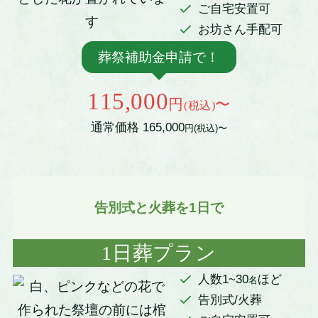
ご自宅安置可
お坊さん手配可
葬祭補助金申請で！
115,000
円
〜
(税込)
通常価格 165,000
円(税込)〜
告別式と火葬を1日で
1日葬プラン
人数1~30
ほど
名
告別式/火葬