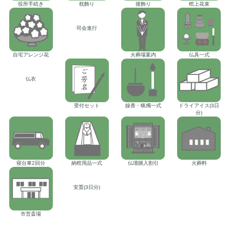
役所手続き
枕飾り
後飾り
棺上花束
司会進行
自宅アレンジ花
火葬場案内
仏具一式
仏衣
受付セット
線香・蝋燭一式
ドライアイス(3日
分)
寝台車2回分
納棺用品一式
仏壇購入割引
火葬料
安置(3日分)
市営斎場