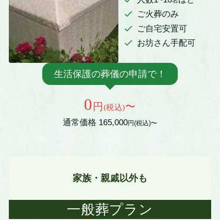
名
ご火葬のみ
ご自宅安置可
お坊さん手配可
生活保護の葬儀の申請で！
0
円
〜
(税込)
通常価格 165,000
円(税込)〜
家族・親戚以外も
一般葬プラン