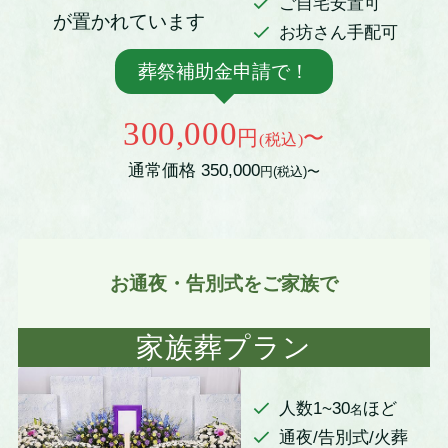
ご自宅安置可
お坊さん手配可
葬祭補助金申請で！
300,000
円
〜
(税込)
通常価格 350,000
円(税込)〜
お通夜・告別式をご家族で
家族葬プラン
人数1~30
ほど
名
通夜/告別式/火葬