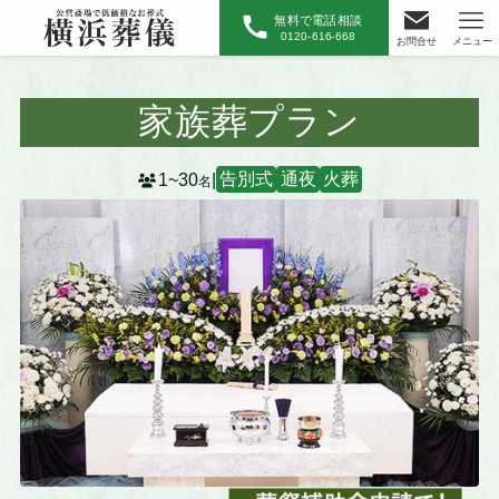
無料で電話相談
0120-616-668
お問合せ
メニュー
家族葬プラン
1~30
|
告別式
通夜
火葬
名