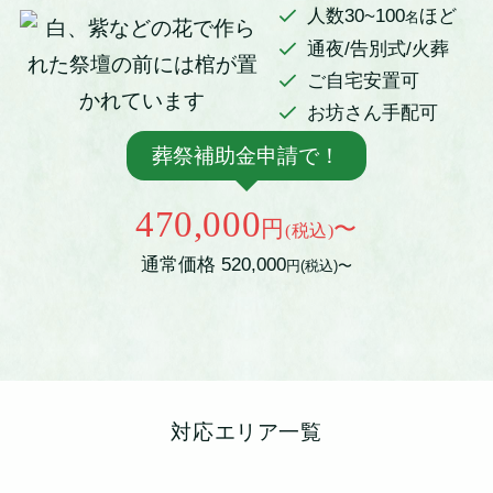
人数30~100
ほど
名
通夜/告別式/火葬
ご自宅安置可
お坊さん手配可
葬祭補助金申請で！
470,000
円
〜
(税込)
通常価格 520,000
円(税込)〜
対応エリア一覧